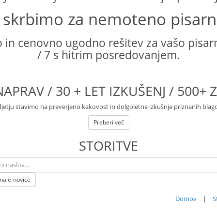
t skrbimo za nemoteno pisarn
in cenovno ugodno rešitev za vašo pisarn
/ 7 s hitrim posredovanjem.
APRAV / 30 + LET IZKUŠENJ / 500
etju stavimo na preverjeno kakovost in dolgoletne izkušnje priznanih bla
Preberi več
STORITVE
 na e-novice
Domov
|
S