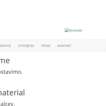
NOVICE
O PODJETJU
PRINK
KONTAKT
eme
ostavimo.
aterial
jalcev.