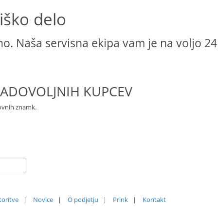
iško delo
o. Naša servisna ekipa vam je na voljo 24
+ ZADOVOLJNIH KUPCEV
govnih znamk.
toritve
|
Novice
|
O podjetju
|
Prink
|
Kontakt