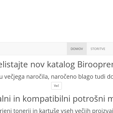
DOMOV
STORITVE
elistajte nov katalog Biroopr
u večjega naročila, naročeno blago tudi d
Več
alni in kompatibilni potrošni m
jeni tonerji in kartuše vseh večjih proizva