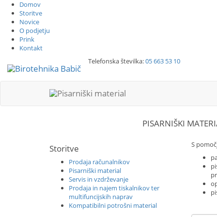
Domov
Storitve
Novice
O podjetju
Prink
Kontakt
Telefonska številka:
05 663 53 10
PISARNIŠKI MATERI
S pomočj
Storitve
pa
Prodaja računalnikov
pi
Pisarniški material
pr
Servis in vzdrževanje
op
Prodaja in najem tiskalnikov ter
pi
multifuncijskih naprav
Kompatibilni potrošni material