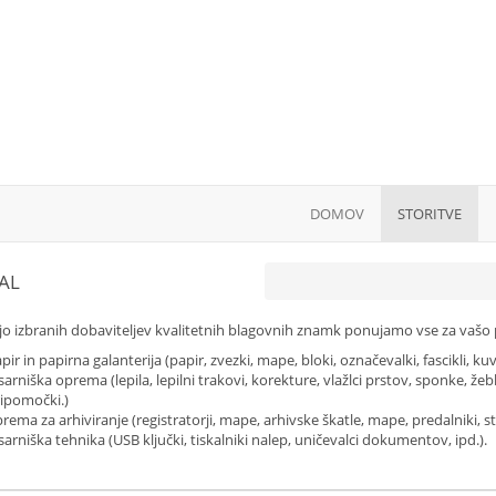
DOMOV
STORITVE
AL
o izbranih dobaviteljev kvalitetnih blagovnih znamk ponujamo vse za vašo 
pir in papirna galanterija (papir, zvezki, mape, bloki, označevalki, fascikli, ku
sarniška oprema (lepila, lepilni trakovi, korekture, vlažlci prstov, sponke, žebljič
ipomočki.)
rema za arhiviranje (registratorji, mape, arhivske škatle, mape, predalniki, s
sarniška tehnika (USB ključki, tiskalniki nalep, uničevalci dokumentov, ipd.).