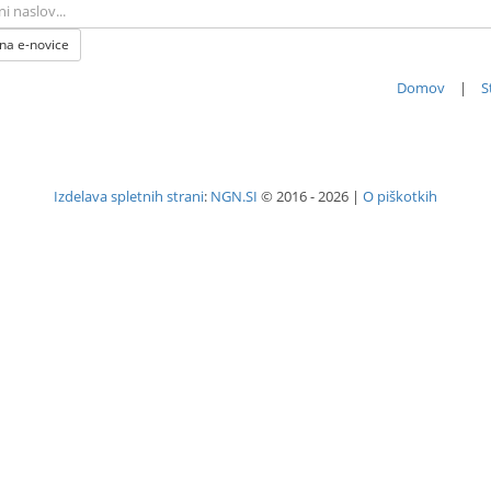
 na e-novice
Domov
|
S
Izdelava spletnih strani
:
NGN.SI
© 2016 - 2026 |
O piškotkih