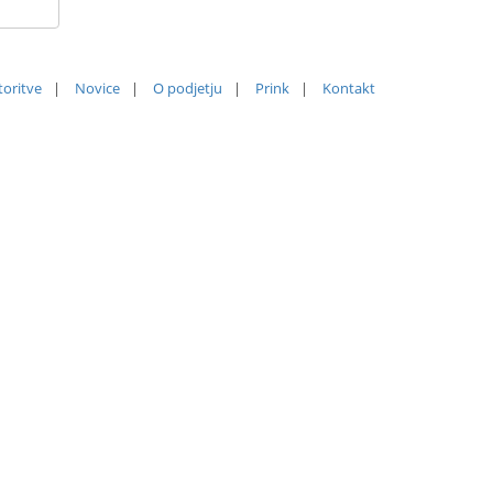
toritve
|
Novice
|
O podjetju
|
Prink
|
Kontakt