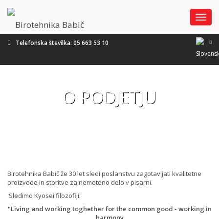
DOMOV
Meni
STORITVE
Telefonska številka:
05 663 53 10
PRODAJA RAČUNALNIKOV
NOVICE
PISARNIŠKI MATERIAL
O PODJETJU
O PODJETJU
SERVIS IN VZDRŽEVANJE
PRINK
PRODAJA IN NAJEM
PRINK PRIMA
KONTAKT
TISKALNIKOV TER
MULTIFUNCIJSKIH NAPRAV
LASERSKI TISKALNIK
PANTUM P2506
KOMPATIBILNI POTROŠNI
MATERIAL
LASERSKI TISKALNIK
Birotehnika Babič že 30 let sledi poslanstvu zagotavljati kvalitetne
PANTUM P2506W
proizvode in storitve za nemoteno delo v pisarni.
LASERSKA MFC NAPRAVA
Sledimo Kyosei filozofiji:
PANTUM M6506
"Living and working toghether for the common good - working in
harmony