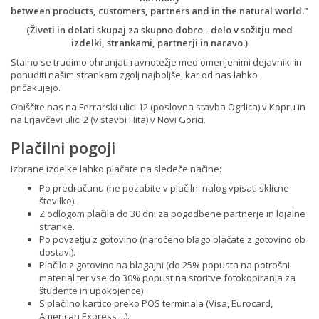
LASERSKA MFC NAPRAVA
between products, customers, partners and in the natural world."
PANTUM M6506W
(Živeti in delati skupaj za skupno dobro - delo v sožitju med
izdelki, strankami, partnerji in naravo.)
LASERSKA MFC NAPRAVA
PANTUM M6606NW
Stalno se trudimo ohranjati ravnotežje med omenjenimi dejavniki in
ponuditi našim strankam zgolj najboljše, kar od nas lahko
pričakujejo.
Obiščite nas na Ferrarski ulici 12 (poslovna stavba Ogrlica) v Kopru in
na Erjavčevi ulici 2 (v stavbi Hita) v Novi Gorici.
Plačilni pogoji
Izbrane izdelke lahko plačate na sledeče načine:
Po predračunu (ne pozabite v plačilni nalog vpisati sklicne
številke).
Z odlogom plačila do 30 dni za pogodbene partnerje in lojalne
stranke.
Po povzetju z gotovino (naročeno blago plačate z gotovino ob
dostavi).
Plačilo z gotovino na blagajni (do 25% popusta na potrošni
material ter vse do 30% popust na storitve fotokopiranja za
študente in upokojence)
S plačilno kartico preko POS terminala (Visa, Eurocard,
American Express,...).