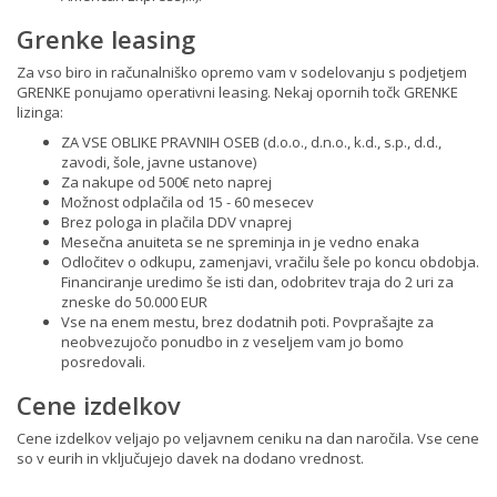
Grenke leasing
Za vso biro in računalniško opremo vam v sodelovanju s podjetjem
GRENKE ponujamo operativni leasing. Nekaj opornih točk GRENKE
lizinga:
ZA VSE OBLIKE PRAVNIH OSEB (d.o.o., d.n.o., k.d., s.p., d.d.,
zavodi, šole, javne ustanove)
Za nakupe od 500€ neto naprej
Možnost odplačila od 15 - 60 mesecev
Brez pologa in plačila DDV vnaprej
Mesečna anuiteta se ne spreminja in je vedno enaka
Odločitev o odkupu, zamenjavi, vračilu šele po koncu obdobja.
Financiranje uredimo še isti dan, odobritev traja do 2 uri za
zneske do 50.000 EUR
Vse na enem mestu, brez dodatnih poti. Povprašajte za
neobvezujočo ponudbo in z veseljem vam jo bomo
posredovali.
Cene izdelkov
Cene izdelkov veljajo po veljavnem ceniku na dan naročila. Vse cene
so v eurih in vključujejo davek na dodano vrednost.