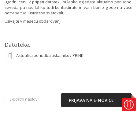
ugodni ceni. V pripeti datoteki, si lahko ogledate aktualno ponudbo,
LASERSKA MFC NAPRAVA
seveda pa nas lahko tudi kontaktirate in vam bomo glede na vaše
PANTUM M6506W
potrebe tudi ustrezno svetovali.
LASERSKA MFC NAPRAVA
Uživajte v mesecu obdarovanj.
PANTUM M6606NW
Datoteke:
Aktualna ponudba tiskalnikov PRINK
PRIJAVA NA E-NOVICE