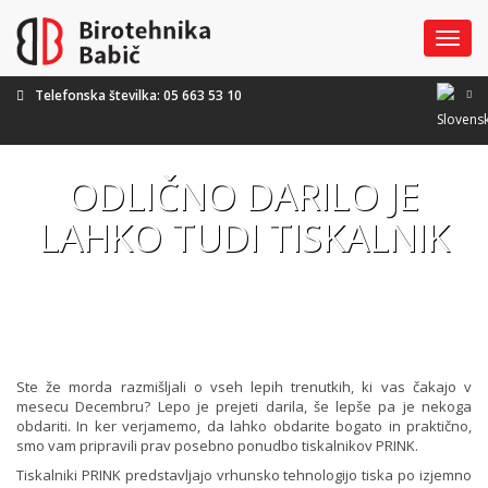
DOMOV
Meni
STORITVE
Telefonska številka:
05 663 53 10
PRODAJA RAČUNALNIKOV
NOVICE
PISARNIŠKI MATERIAL
O PODJETJU
ODLIČNO DARILO JE
SERVIS IN VZDRŽEVANJE
PRINK
LAHKO TUDI TISKALNIK
PRODAJA IN NAJEM
PRINK PRIMA
KONTAKT
TISKALNIKOV TER
MULTIFUNCIJSKIH NAPRAV
LASERSKI TISKALNIK
PANTUM P2506
KOMPATIBILNI POTROŠNI
MATERIAL
LASERSKI TISKALNIK
Ste že morda razmišljali o vseh lepih trenutkih, ki vas čakajo v
PANTUM P2506W
mesecu Decembru? Lepo je prejeti darila, še lepše pa je nekoga
obdariti. In ker verjamemo, da lahko obdarite bogato in praktično,
LASERSKA MFC NAPRAVA
smo vam pripravili prav posebno ponudbo tiskalnikov PRINK.
PANTUM M6506
Tiskalniki PRINK predstavljajo vrhunsko tehnologijo tiska po izjemno